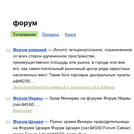
форум
Толкование
Перевод
Книги
Форум римский
— (forum) четырехугольное, ограниченное
111
со всех сторон удлиненное пространство,
преимущественно площадь или рынок, в городе или вне
его, как самостоятельный рыночный центр ряда окрестных
населенных мест. Такие fora торговые центральные пункты
и&#8230; …
Энциклопедический словарь Ф.А. Брокгауза и И.А. Ефрона
Форум Нервы
— Храм Минервы на форуме Форум Нервы
112
(лат.&#160; …
Википедия
Форум Цезаря
— Руины храма Венеры прародительницы
113
на Форуме Цезаря Форум Цезаря (лат.&#160;Forum Cæsari,