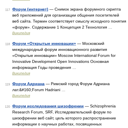
Форум (интернет)
— Снимок экрана форумного скрипта
117
веб приложений для организации общения посетителей
веб сайта. Термин соответствует смыслу исходного понятия
«форум». Содержание 1 Концепция 2 Технология …
Википедия
Форум «Открытые инновации»
— Московский
118
международный форум инновационного развития
«Открытые инновации» Moscow International Forum for
Innovative Development Open Innovations Основная
информация Годы проведения …
Википедия
Форум Адриана
— Римский город Форум Адриана
119
лат.&#160;Forum Hadriani …
Википедия
Форум исследования шизофрении
— Schizophrenia
120
Research Forum, SRF, Исследовательский форум по
шизофрении веб сайт, цель которого распространение
информации о научных работах, посвященных