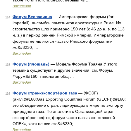
также Forum Iulium)&#160; первый из …
Википедия
Форум Веспасиана
— Императорские форумы (fori
114
imperiali) ансамбль памятников архитектуры в Риме. Их
строительство шло примерно 150 лет (с 46 до н. э. по 113
н. э.) в период ранней Римской империи. Императорские
форумы не являются частью Римского форума или
же&#8230; …
Википедия
Форум (площадь)
— Модель Форума Траяна У этого
115
термина существуют и другие значения, см. Форум.
Форум&#160; типология общ …
Википедия
Форум стран-экспортёров газа
— (ФСЭГ)
116
(англ.&#160;Gas Exporting Countries Forum (GECF))&#160;
это объединение стран, лидирующих в мире по экспорту
природного газа. По аналогии с Организацией стран
экспортёров нефти, форум часто называют «газовой
ОПЕК», хотя не все его&#8230; …
Википедия