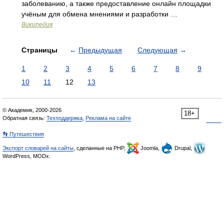
заболеванию, а также предоставление онлайн площадки
учёным для обмена мнениями и разработки …
Википедия
Страницы
←
Предыдущая
Следующая
→
1
2
3
4
5
6
7
8
9
10
11
12
13
© Академик, 2000-2026
18+
Обратная связь:
Техподдержка
,
Реклама на сайте
👣 Путешествия
Экспорт словарей на сайты
, сделанные на PHP,
Joomla,
Drupal,
WordPress, MODx.